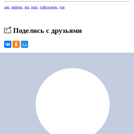
,
,
,
,
,
san
andreas
gta
polo
volkswagen
для
Поделись с друзьями