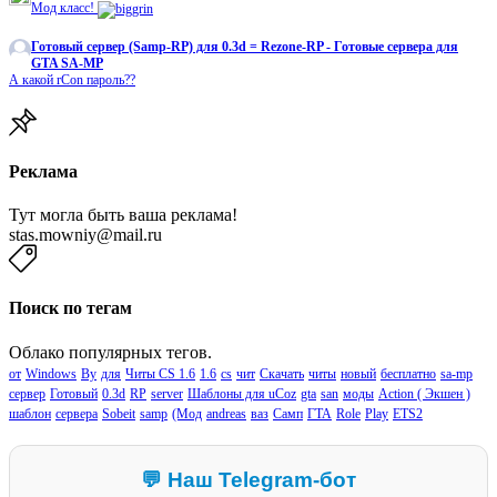
Мод класс!
Готовый сервер (Samp-RP) для 0.3d = Rezone-RP - Готовые сервера для
GTA SA-MP
А какой rCon пароль??
Реклама
Тут могла быть ваша реклама!
stas.mowniy@mail.ru
Поиск по тегам
Облако популярных тегов.
от
Windows
By
для
Читы CS 1.6
1.6
cs
чит
Скачать
читы
новый
бесплатно
sa-mp
сервер
Готовый
0.3d
RP
server
Шаблоны для uCoz
gta
san
моды
Action ( Экшен )
шаблон
сервера
Sobeit
samp
(Мод
andreas
ваз
Самп
ГТА
Role
Play
ETS2
💬 Наш Telegram-бот