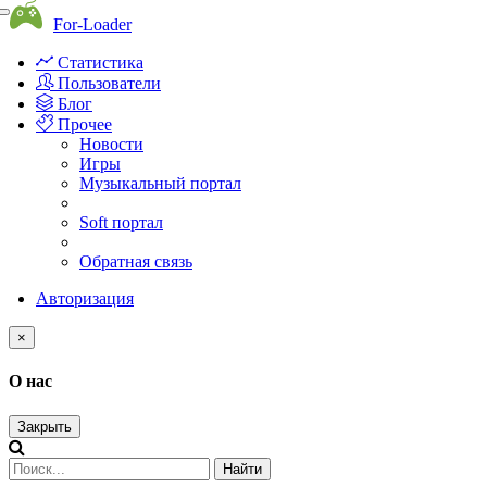
Toggle
For-Loader
navigation
Статистика
Пользователи
Блог
Прочее
Новости
Игры
Музыкальный портал
Soft портал
Обратная связь
Авторизация
×
О нас
Закрыть