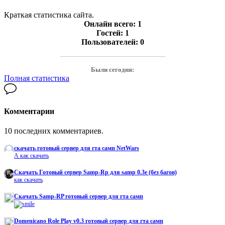
Краткая статистика сайта.
Онлайн всего:
1
Гостей:
1
Пользователей:
0
───────────────────
Были сегодня:
Полная статистика
Комментарии
10 последних комментариев.
скачать готовый сервер для гта самп NetWars
А как скачать
Cкачать Готовый сервер Samp-Rp для samp 0.3e (без багов)
как скачать
Скачать Samp-RP готовый сервер для гта самп
Domenicano Role Play v0.3 готовый сервер для гта самп