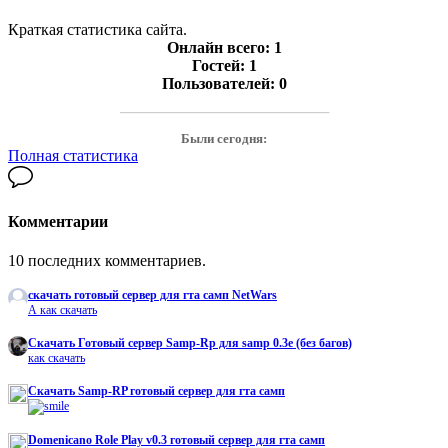
Краткая статистика сайта.
Онлайн всего:
1
Гостей:
1
Пользователей:
0
───────────────────
Были сегодня:
Полная статистика
Комментарии
10 последних комментариев.
скачать готовый сервер для гта самп NetWars
А как скачать
Cкачать Готовый сервер Samp-Rp для samp 0.3e (без багов)
как скачать
Скачать Samp-RP готовый сервер для гта самп
Domenicano Role Play v0.3 готовый сервер для гта самп