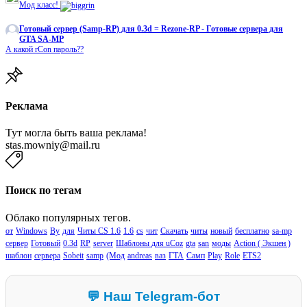
Мод класс!
Готовый сервер (Samp-RP) для 0.3d = Rezone-RP - Готовые сервера для
GTA SA-MP
А какой rCon пароль??
Реклама
Тут могла быть ваша реклама!
stas.mowniy@mail.ru
Поиск по тегам
Облако популярных тегов.
от
Windows
By
для
Читы CS 1.6
1.6
cs
чит
Скачать
читы
новый
бесплатно
sa-mp
сервер
Готовый
0.3d
RP
server
Шаблоны для uCoz
gta
san
моды
Action ( Экшен )
шаблон
сервера
Sobeit
samp
(Мод
andreas
ваз
ГТА
Самп
Play
Role
ETS2
💬 Наш Telegram-бот