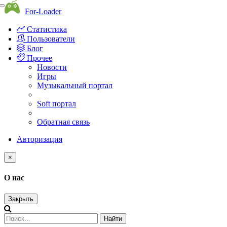
Toggle
For-Loader
navigation
Статистика
Пользователи
Блог
Прочее
Новости
Игры
Музыкальный портал
Soft портал
Обратная связь
Авторизация
×
О нас
Закрыть