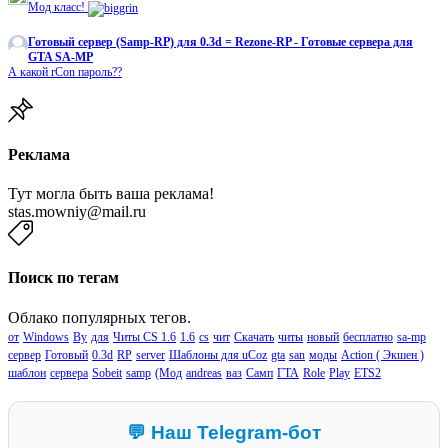
Мод класс!
Готовый сервер (Samp-RP) для 0.3d = Rezone-RP - Готовые сервера для
GTA SA-MP
А какой rCon пароль??
Реклама
Тут могла быть ваша реклама!
stas.mowniy@mail.ru
Поиск по тегам
Облако популярных тегов.
от
Windows
By
для
Читы CS 1.6
1.6
cs
чит
Скачать
читы
новый
бесплатно
sa-mp
сервер
Готовый
0.3d
RP
server
Шаблоны для uCoz
gta
san
моды
Action ( Экшен )
шаблон
сервера
Sobeit
samp
(Мод
andreas
ваз
Самп
ГТА
Role
Play
ETS2
💬 Наш Telegram-бот