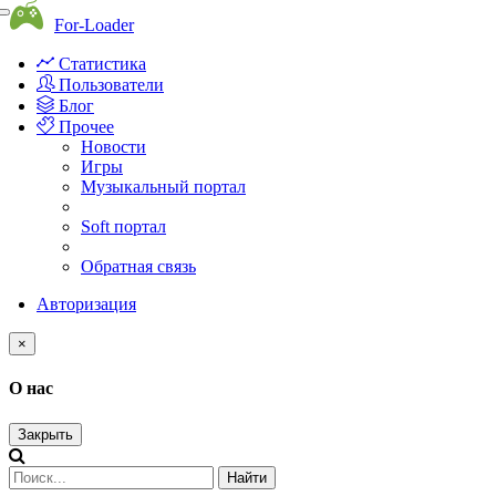
Toggle
For-Loader
navigation
Статистика
Пользователи
Блог
Прочее
Новости
Игры
Музыкальный портал
Soft портал
Обратная связь
Авторизация
×
О нас
Закрыть