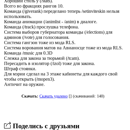
Хороший стиль у (/stats).
Всего во фракциях рангов 10.
Команда (/giverank) переделано теперь /setinviteskin нельзя
использовать.
Команда анимации (/animlist - /anim) в диалоге.
Команда (/track) прослушка телефона.
Система выборов губернатора команды (/elections) для
админов (/vote) для голосования.
Система гангзон тоже из мода RLS.
Система ворования матов на Авианосце тоже из мода RLS.
Команда /music для 0.3D
Слежка для закона за тюрьмой (/tcam).
Пересадить в изолятор (/izol) тоже для закона.
Штраф стоянки.
Для мэрии сделал на 3 этаже кабинеты для каждого свой
чтобы открыть (/mopen3).
Античит на оружие.
Скачать:
Скачать удалено
[] (cкачиваний: 140)
Поделись с друзьями