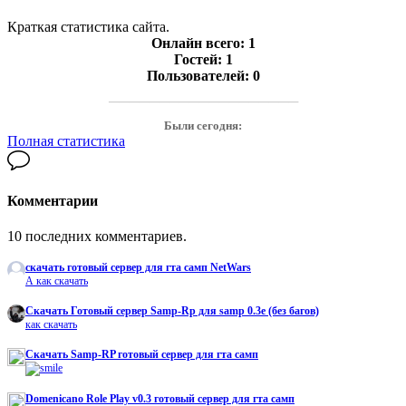
Краткая статистика сайта.
Онлайн всего:
1
Гостей:
1
Пользователей:
0
───────────────────
Были сегодня:
Полная статистика
Комментарии
10 последних комментариев.
скачать готовый сервер для гта самп NetWars
А как скачать
Cкачать Готовый сервер Samp-Rp для samp 0.3e (без багов)
как скачать
Скачать Samp-RP готовый сервер для гта самп
Domenicano Role Play v0.3 готовый сервер для гта самп