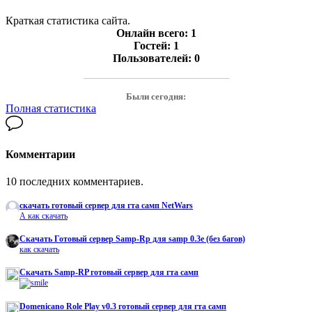
Краткая статистика сайта.
Онлайн всего:
1
Гостей:
1
Пользователей:
0
───────────────────
Были сегодня:
Полная статистика
Комментарии
10 последних комментариев.
скачать готовый сервер для гта самп NetWars
А как скачать
Cкачать Готовый сервер Samp-Rp для samp 0.3e (без багов)
как скачать
Скачать Samp-RP готовый сервер для гта самп
Domenicano Role Play v0.3 готовый сервер для гта самп