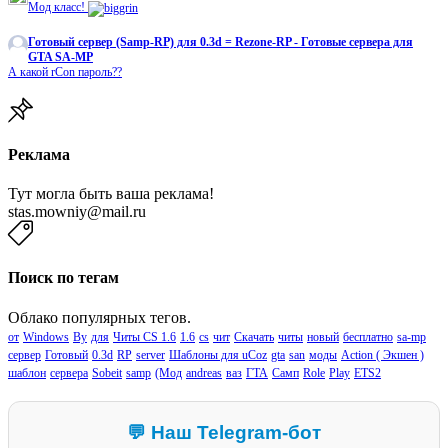
Мод класс!
Готовый сервер (Samp-RP) для 0.3d = Rezone-RP - Готовые сервера для
GTA SA-MP
А какой rCon пароль??
Реклама
Тут могла быть ваша реклама!
stas.mowniy@mail.ru
Поиск по тегам
Облако популярных тегов.
от
Windows
By
для
Читы CS 1.6
1.6
cs
чит
Скачать
читы
новый
бесплатно
sa-mp
сервер
Готовый
0.3d
RP
server
Шаблоны для uCoz
gta
san
моды
Action ( Экшен )
шаблон
сервера
Sobeit
samp
(Мод
andreas
ваз
ГТА
Самп
Role
Play
ETS2
💬 Наш Telegram-бот