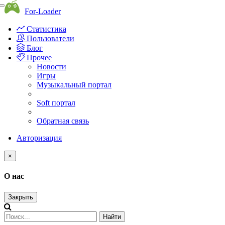
Toggle
For-Loader
navigation
Статистика
Пользователи
Блог
Прочее
Новости
Игры
Музыкальный портал
Soft портал
Обратная связь
Авторизация
×
О нас
Закрыть