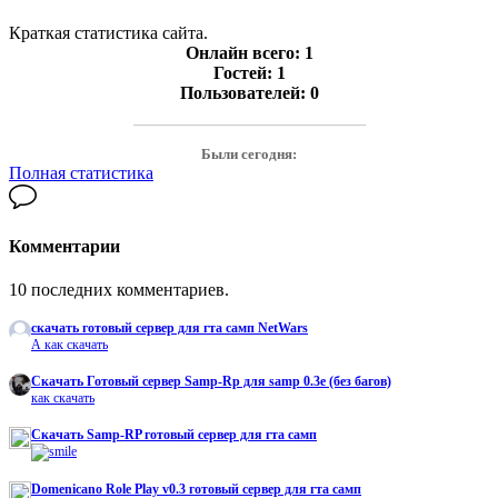
Краткая статистика сайта.
Онлайн всего:
1
Гостей:
1
Пользователей:
0
───────────────────
Были сегодня:
Полная статистика
Комментарии
10 последних комментариев.
скачать готовый сервер для гта самп NetWars
А как скачать
Cкачать Готовый сервер Samp-Rp для samp 0.3e (без багов)
как скачать
Скачать Samp-RP готовый сервер для гта самп
Domenicano Role Play v0.3 готовый сервер для гта самп