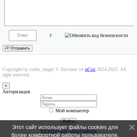
Отправить
Copyright by coder_magic ©
Хостинг от
uCoz
2024-2025. All
right reserved.
×
Авторизация
Мой компьютер
Войти
Этот сайт использует файлы cookies для
Регистрация
Забыл пароль
более комфортной работы пользователя.