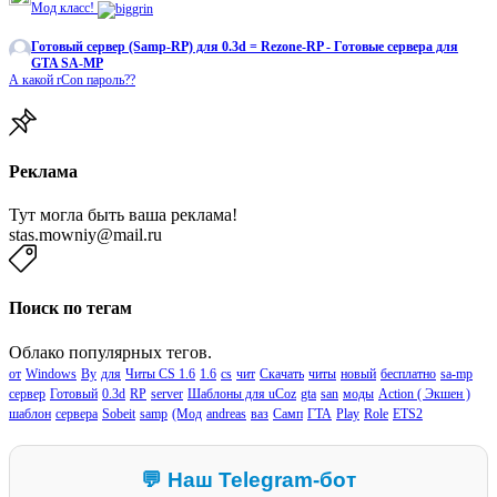
Мод класс!
Готовый сервер (Samp-RP) для 0.3d = Rezone-RP - Готовые сервера для
GTA SA-MP
А какой rCon пароль??
Реклама
Тут могла быть ваша реклама!
stas.mowniy@mail.ru
Поиск по тегам
Облако популярных тегов.
от
Windows
By
для
Читы CS 1.6
1.6
cs
чит
Скачать
читы
новый
бесплатно
sa-mp
сервер
Готовый
0.3d
RP
server
Шаблоны для uCoz
gta
san
моды
Action ( Экшен )
шаблон
сервера
Sobeit
samp
(Мод
andreas
ваз
Самп
ГТА
Play
Role
ETS2
💬 Наш Telegram-бот