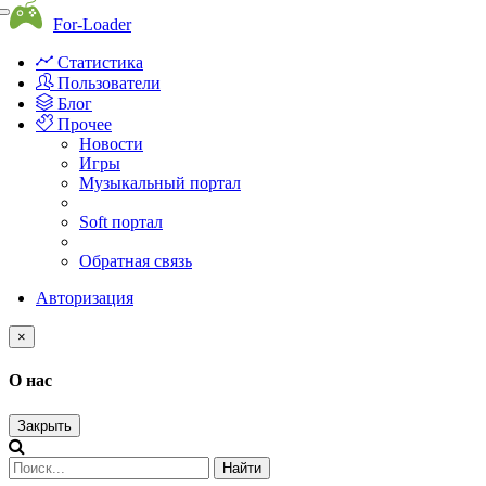
Toggle
For-Loader
navigation
Статистика
Пользователи
Блог
Прочее
Новости
Игры
Музыкальный портал
Soft портал
Обратная связь
Авторизация
×
О нас
Закрыть