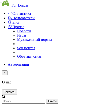
Toggle
For-Loader
navigation
Статистика
Пользователи
Блог
Прочее
Новости
Игры
Музыкальный портал
Soft портал
Обратная связь
Авторизация
×
О нас
Закрыть