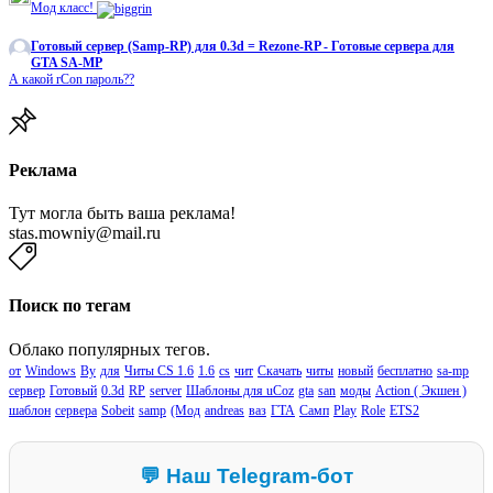
Мод класс!
Готовый сервер (Samp-RP) для 0.3d = Rezone-RP - Готовые сервера для
GTA SA-MP
А какой rCon пароль??
Реклама
Тут могла быть ваша реклама!
stas.mowniy@mail.ru
Поиск по тегам
Облако популярных тегов.
от
Windows
By
для
Читы CS 1.6
1.6
cs
чит
Скачать
читы
новый
бесплатно
sa-mp
сервер
Готовый
0.3d
RP
server
Шаблоны для uCoz
gta
san
моды
Action ( Экшен )
шаблон
сервера
Sobeit
samp
(Мод
andreas
ваз
ГТА
Самп
Play
Role
ETS2
💬 Наш Telegram-бот