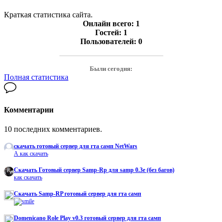
Краткая статистика сайта.
Онлайн всего:
1
Гостей:
1
Пользователей:
0
───────────────────
Были сегодня:
Полная статистика
Комментарии
10 последних комментариев.
скачать готовый сервер для гта самп NetWars
А как скачать
Cкачать Готовый сервер Samp-Rp для samp 0.3e (без багов)
как скачать
Скачать Samp-RP готовый сервер для гта самп
Domenicano Role Play v0.3 готовый сервер для гта самп