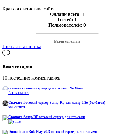
Краткая статистика сайта.
Онлайн всего:
1
Гостей:
1
Пользователей:
0
───────────────────
Были сегодня:
Полная статистика
Комментарии
10 последних комментариев.
скачать готовый сервер для гта самп NetWars
А как скачать
Cкачать Готовый сервер Samp-Rp для samp 0.3e (без багов)
как скачать
Скачать Samp-RP готовый сервер для гта самп
Domenicano Role Play v0.3 готовый сервер для гта самп