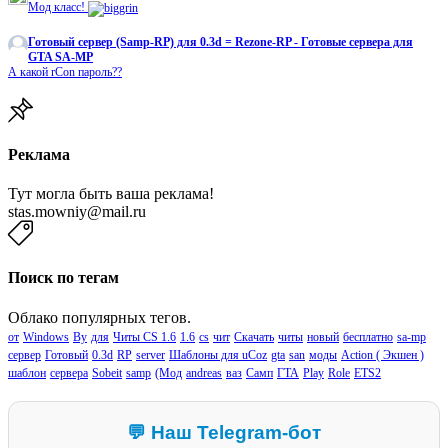
Мод класс!
Готовый сервер (Samp-RP) для 0.3d = Rezone-RP - Готовые сервера для
GTA SA-MP
А какой rCon пароль??
Реклама
Тут могла быть ваша реклама!
stas.mowniy@mail.ru
Поиск по тегам
Облако популярных тегов.
от
Windows
By
для
Читы CS 1.6
1.6
cs
чит
Скачать
читы
новый
бесплатно
sa-mp
сервер
Готовый
0.3d
RP
server
Шаблоны для uCoz
gta
san
моды
Action ( Экшен )
шаблон
сервера
Sobeit
samp
(Мод
andreas
ваз
Самп
ГТА
Play
Role
ETS2
💬 Наш Telegram-бот