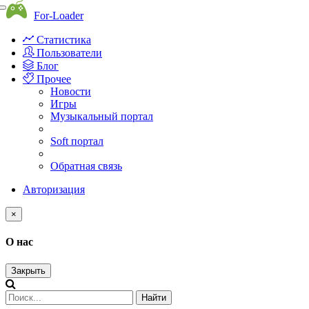
Toggle
For-Loader
navigation
Статистика
Пользователи
Блог
Прочее
Новости
Игры
Музыкальный портал
Soft портал
Обратная связь
Авторизация
×
О нас
Закрыть