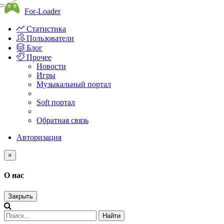
Toggle
For-Loader
navigation
Статистика
Пользователи
Блог
Прочее
Новости
Игры
Музыкальный портал
Soft портал
Обратная связь
Авторизация
×
О нас
Закрыть