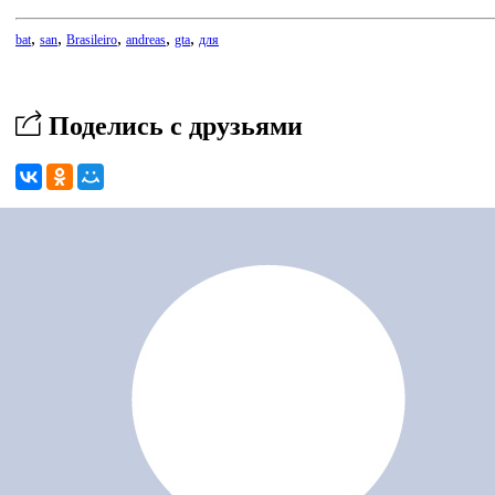
,
,
,
,
,
bat
san
Brasileiro
andreas
gta
для
Поделись с друзьями