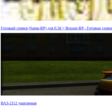
Готовый сервер (Samp-RP) для 0.3d = Rezone-RP - Готовые сер
Моды Машин
ВАЗ-2112 ушатанная