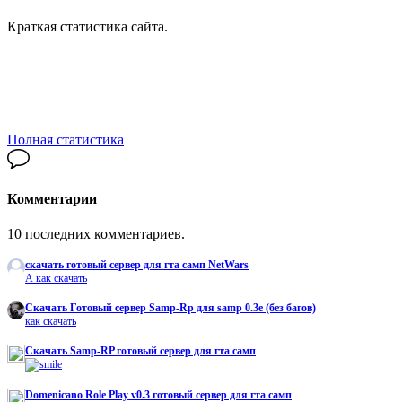
Краткая статистика сайта.
Полная статистика
Комментарии
10 последних комментариев.
скачать готовый сервер для гта самп NetWars
А как скачать
Cкачать Готовый сервер Samp-Rp для samp 0.3e (без багов)
как скачать
Скачать Samp-RP готовый сервер для гта самп
Domenicano Role Play v0.3 готовый сервер для гта самп