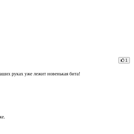
1
 Ваших руках уже лежит новенькая бита!
же.