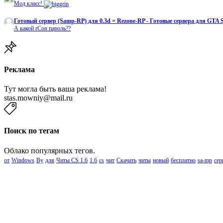
Мод класс!
Готовый сервер (Samp-RP) для 0.3d = Rezone-RP - Готовые сервера для GTA
А какой rCon пароль??
Реклама
Тут могла быть ваша реклама!
stas.mowniy@mail.ru
Поиск по тегам
Облако популярных тегов.
от
Windows
By
для
Читы CS 1.6
1.6
cs
чит
Скачать
читы
новый
бесплатно
sa-mp
сер