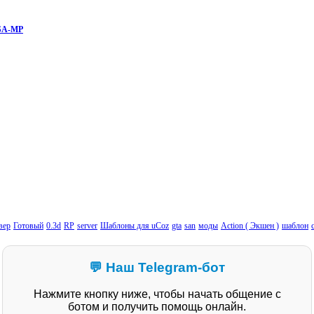
 SA-MP
вер
Готовый
0.3d
RP
server
Шаблоны для uCoz
gta
san
моды
Action ( Экшен )
шаблон
💬 Наш Telegram-бот
Нажмите кнопку ниже, чтобы начать общение с
ботом и получить помощь онлайн.