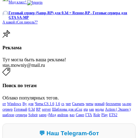
Мод класс!
Готовый сервер (Samp-RP) для 0.3d = Rezone-RP - Готовые сервера для
GTA SA-MP
А какой rCon пароль??
Реклама
Тут могла быть ваша реклама!
stas.mowniy@mail.ru
Поиск по тегам
Облако популярных тегов.
от
Windows
By
для
Читы CS 1.6
1.6
cs
чит
Скачать
читы
новый
бесплатно
sa-mp
сервер
Готовый
0.3d
RP
server
Шаблоны для uCoz
gta
san
моды
Action ( Экшен )
шаблон
сервера
Sobeit
samp
(Мод
andreas
ваз
Самп
ГТА
Role
Play
ETS2
💬 Наш Telegram-бот