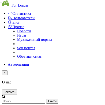
Toggle
For-Loader
navigation
Статистика
Пользователи
Блог
Прочее
Новости
Игры
Музыкальный портал
Soft портал
Обратная связь
Авторизация
×
О нас
Закрыть