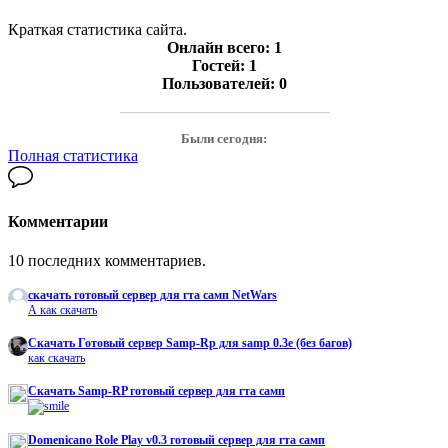
Краткая статистика сайта.
Онлайн всего:
1
Гостей:
1
Пользователей:
0
───────────────────
Были сегодня:
Полная статистика
Комментарии
10 последних комментариев.
скачать готовый сервер для гта самп NetWars
А как скачать
Cкачать Готовый сервер Samp-Rp для samp 0.3e (без багов)
как скачать
Скачать Samp-RP готовый сервер для гта самп
Domenicano Role Play v0.3 готовый сервер для гта самп