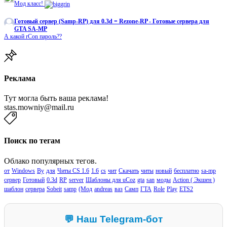
Мод класс!
Готовый сервер (Samp-RP) для 0.3d = Rezone-RP - Готовые сервера для
GTA SA-MP
А какой rCon пароль??
Реклама
Тут могла быть ваша реклама!
stas.mowniy@mail.ru
Поиск по тегам
Облако популярных тегов.
от
Windows
By
для
Читы CS 1.6
1.6
cs
чит
Скачать
читы
новый
бесплатно
sa-mp
сервер
Готовый
0.3d
RP
server
Шаблоны для uCoz
gta
san
моды
Action ( Экшен )
шаблон
сервера
Sobeit
samp
(Мод
andreas
ваз
Самп
ГТА
Role
Play
ETS2
💬 Наш Telegram-бот