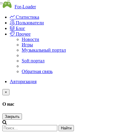
Toggle
For-Loader
navigation
Статистика
Пользователи
Блог
Прочее
Новости
Игры
Музыкальный портал
Soft портал
Обратная связь
Авторизация
×
О нас
Закрыть