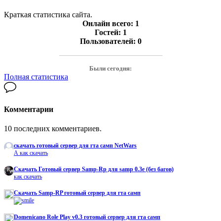
Краткая статистика сайта.
Онлайн всего:
1
Гостей:
1
Пользователей:
0
───────────────────
Были сегодня:
Полная статистика
Комментарии
10 последних комментариев.
скачать готовый сервер для гта самп NetWars
А как скачать
Cкачать Готовый сервер Samp-Rp для samp 0.3e (без багов)
как скачать
Скачать Samp-RP готовый сервер для гта самп
Domenicano Role Play v0.3 готовый сервер для гта самп