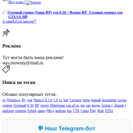
Мод класс!
Готовый сервер (Samp-RP) для 0.3d = Rezone-RP - Готовые сервера для
GTA SA-MP
А какой rCon пароль??
Реклама
Тут могла быть ваша реклама!
stas.mowniy@mail.ru
Поиск по тегам
Облако популярных тегов.
от
Windows
By
для
Читы CS 1.6
1.6
cs
чит
Скачать
читы
новый
бесплатно
sa-mp
сервер
Готовый
0.3d
RP
server
Шаблоны для uCoz
gta
san
моды
Action ( Экшен )
шаблон
сервера
Sobeit
samp
(Мод
andreas
ваз
ГТА
Самп
Play
Role
ETS2
💬 Наш Telegram-бот