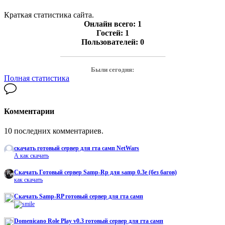
Краткая статистика сайта.
Онлайн всего:
1
Гостей:
1
Пользователей:
0
───────────────────
Были сегодня:
Полная статистика
Комментарии
10 последних комментариев.
скачать готовый сервер для гта самп NetWars
А как скачать
Cкачать Готовый сервер Samp-Rp для samp 0.3e (без багов)
как скачать
Скачать Samp-RP готовый сервер для гта самп
Domenicano Role Play v0.3 готовый сервер для гта самп