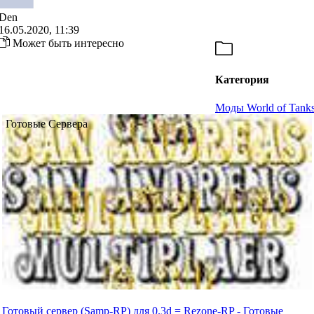
Den
16.05.2020, 11:39
Может быть интересно
Категория
Моды World of Tank
Готовые Сервера
Готовый сервер (Samp-RP) для 0.3d = Rezone-RP - Готовые