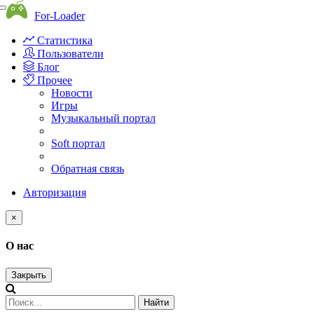
Toggle
For-Loader
navigation
Статистика
Пользователи
Блог
Прочее
Новости
Игры
Музыкальный портал
Soft портал
Обратная связь
Авторизация
×
О нас
Закрыть