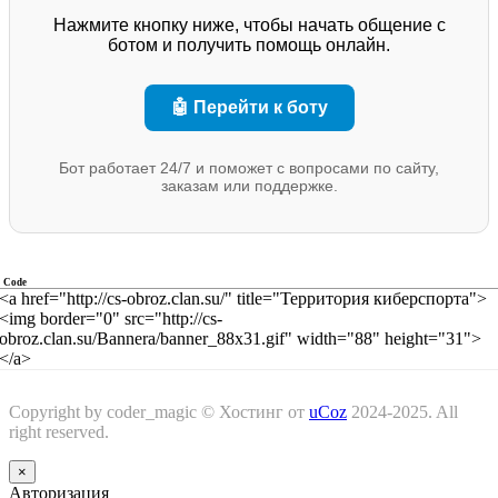
Нажмите кнопку ниже, чтобы начать общение с
ботом и получить помощь онлайн.
🤖 Перейти к боту
Бот работает 24/7 и поможет с вопросами по сайту,
заказам или поддержке.
Code
<a href="http://cs-obroz.clan.su/" title="Территория киберспорта">
<img border="0" src="http://cs-
obroz.clan.su/Bannera/banner_88x31.gif" width="88" height="31">
</a>
Copyright by coder_magic ©
Хостинг от
uCoz
2024-2025. All
right reserved.
×
Авторизация