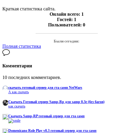
Краткая статистика сайта.
Онлайн всего:
1
Гостей:
1
Пользователей:
0
───────────────────
Были сегодня:
Полная статистика
Комментарии
10 последних комментариев.
скачать готовый сервер для гта самп NetWars
А как скачать
Cкачать Готовый сервер Samp-Rp для samp 0.3e (без багов)
как скачать
Скачать Samp-RP готовый сервер для гта самп
Domenicano Role Play v0.3 готовый сервер для гта самп