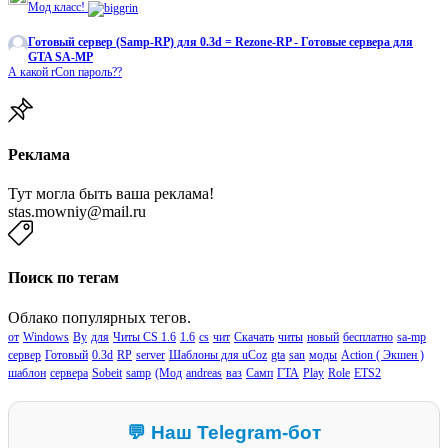
Мод класс!
Готовый сервер (Samp-RP) для 0.3d = Rezone-RP - Готовые сервера для
GTA SA-MP
А какой rCon пароль??
Реклама
Тут могла быть ваша реклама!
stas.mowniy@mail.ru
Поиск по тегам
Облако популярных тегов.
от
Windows
By
для
Читы CS 1.6
1.6
cs
чит
Скачать
читы
новый
бесплатно
sa-mp
сервер
Готовый
0.3d
RP
server
Шаблоны для uCoz
gta
san
моды
Action ( Экшен )
шаблон
сервера
Sobeit
samp
(Мод
andreas
ваз
Самп
ГТА
Play
Role
ETS2
💬 Наш Telegram-бот