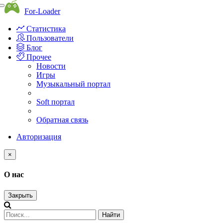
Toggle
For-Loader
navigation
Статистика
Пользователи
Блог
Прочее
Новости
Игры
Музыкальный портал
Soft портал
Обратная связь
Авторизация
×
О нас
Закрыть