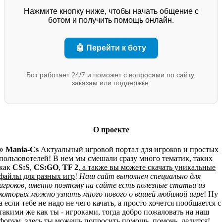
Нажмите кнопку ниже, чтобы начать общение с
ботом и получить помощь онлайн.
🤖 Перейти к боту
Бот работает 24/7 и поможет с вопросами по сайту,
заказам или поддержке.
О проекте
»
Mania-Cs
Актуальный игровой портал для игроков и простых
пользовотелей! В нем мы смешали сразу много тематик, таких
как
CS:S
,
CS:GO
,
TF 2
,
а также вы можете скачать уникальные
файлы для разных игр
!
Наш сайт выполнен специально для
игроков, именно поэтому на сайте есть полезные статьи из
которых можно узнать много нового о вашей любимой игре
! Ну
а если тебе не надо не чего качать, а просто хочется пообщается с
такими же как ты - игроками, тогда добро пожаловать на наш
форум, здесь ты можешь попросить помощь, помочь, делится!