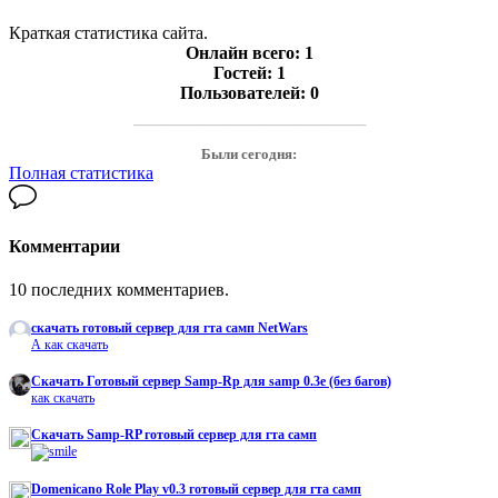
Краткая статистика сайта.
Онлайн всего:
1
Гостей:
1
Пользователей:
0
───────────────────
Были сегодня:
Полная статистика
Комментарии
10 последних комментариев.
скачать готовый сервер для гта самп NetWars
А как скачать
Cкачать Готовый сервер Samp-Rp для samp 0.3e (без багов)
как скачать
Скачать Samp-RP готовый сервер для гта самп
Domenicano Role Play v0.3 готовый сервер для гта самп