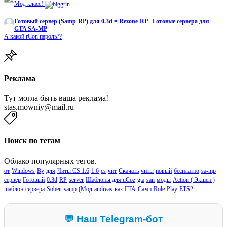
Мод класс!
Готовый сервер (Samp-RP) для 0.3d = Rezone-RP - Готовые сервера для
GTA SA-MP
А какой rCon пароль??
Реклама
Тут могла быть ваша реклама!
stas.mowniy@mail.ru
Поиск по тегам
Облако популярных тегов.
от
Windows
By
для
Читы CS 1.6
1.6
cs
чит
Скачать
читы
новый
бесплатно
sa-mp
сервер
Готовый
0.3d
RP
server
Шаблоны для uCoz
gta
san
моды
Action ( Экшен )
шаблон
сервера
Sobeit
samp
(Мод
andreas
ваз
ГТА
Самп
Role
Play
ETS2
💬 Наш Telegram-бот