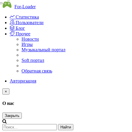
Toggle
For-Loader
navigation
Статистика
Пользователи
Блог
Прочее
Новости
Игры
Музыкальный портал
Soft портал
Обратная связь
Авторизация
×
О нас
Закрыть