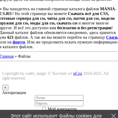
»
Вы находитесь на главной странице каталога файлов
MANIA-
CS.RU
! На этой странице вы можете
Скачать всё для CSS,
готовые сервера для css, читы для css, патчи для css, модели
оружия для css, моды для css, скачать css
и многое многое
другое. И всё это доступно вам
бесплатно и без регистрации
!
Данный каталог файлов обновляется ежедневно, здесь хранится
уже
621
файлов. А так же вы можете перейти на страницу
Связь
или на
форум
. Или же продолжить искать нужную информацию
в каталоге файлов.
Главная
»
Файлы
Copyright by coder_magic ©
Хостинг от
uCoz
2024-2025. All
right reserved.
×
Авторизация
Мой компьютер
Этот сайт использует файлы cookies для